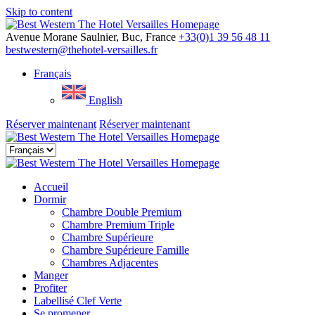
Skip to content
Menu
Avenue Morane Saulnier, Buc, France
+33(0)1 39 56 48 11
bestwestern@thehotel-versailles.fr
Français
English
Réserver maintenant
Réserver maintenant
Close
menu
Accueil
Dormir
Chambre Double Premium
Chambre Premium Triple
Chambre Supérieure
Chambre Supérieure Famille
Chambres Adjacentes
Manger
Profiter
Labellisé Clef Verte
Se promener