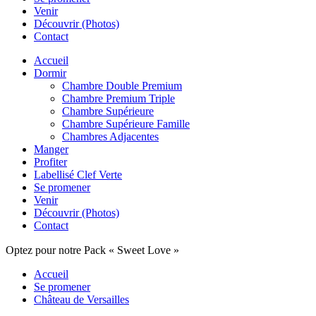
Venir
Découvrir (Photos)
Contact
Accueil
Dormir
Chambre Double Premium
Chambre Premium Triple
Chambre Supérieure
Chambre Supérieure Famille
Chambres Adjacentes
Manger
Profiter
Labellisé Clef Verte
Se promener
Venir
Découvrir (Photos)
Contact
Optez pour notre Pack « Sweet Love »
Accueil
Se promener
Château de Versailles